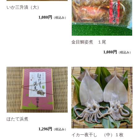
いか三升漬（大）
1,080円
（税込み）
金目鯛姿煮 １尾
1,080円
（税込み）
ほたて浜煮
1,296円
（税込み）
イカ一夜干し （中）１枚