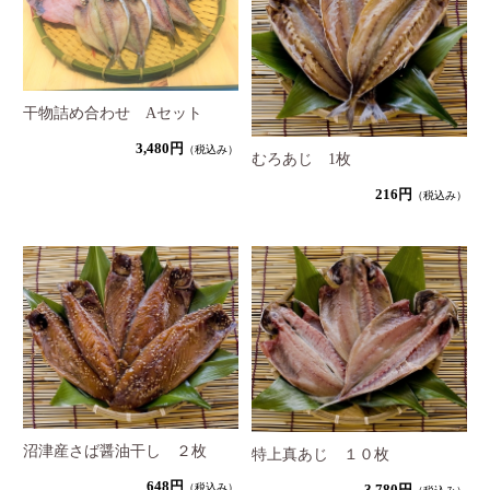
干物詰め合わせ Aセット
3,480円
（税込み）
むろあじ 1枚
216円
（税込み）
沼津産さば醤油干し ２枚
特上真あじ １０枚
648円
3,780円
（税込み）