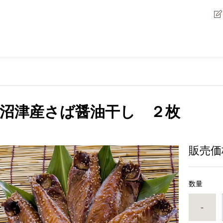
沼津産さば醤油干し ２枚
販売価
数量
-