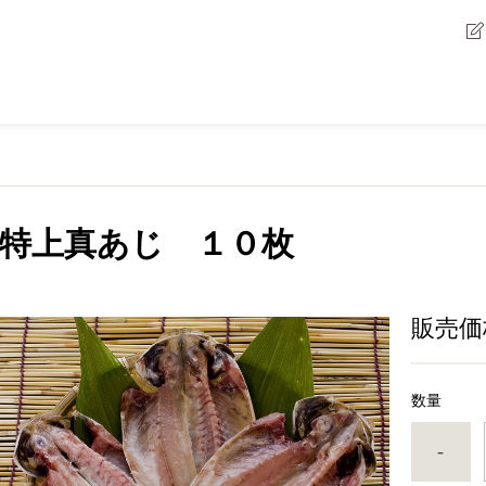
特上真あじ １０枚
販売価
数量
-